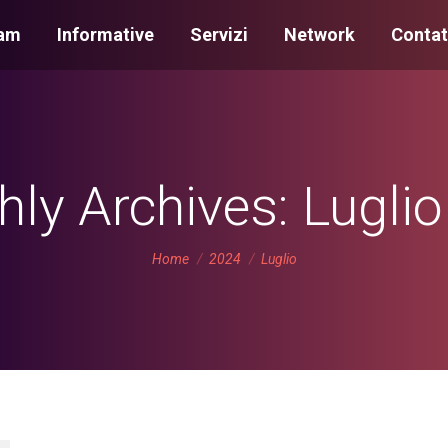
am
Informative
Servizi
Network
Contat
ly Archives:
Lugli
You are here:
Home
2024
Luglio