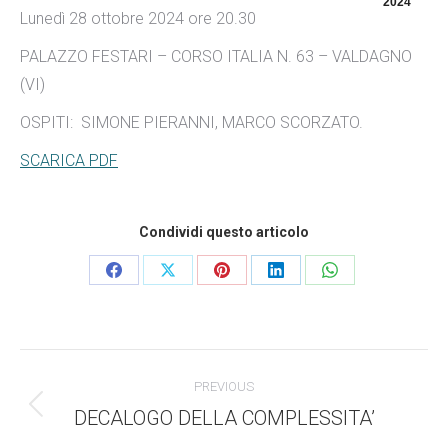
2024
Lunedì 28 ottobre 2024 ore 20.30
PALAZZO FESTARI – CORSO ITALIA N. 63 – VALDAGNO
(VI)
OSPITI: SIMONE PIERANNI, MARCO SCORZATO.
SCARICA PDF
Condividi questo articolo
Condividi
Condividi
Condividi
Condividi
Condividi
questo
questo
questo
questo
questo
Commento
PREVIOUS
di
DECALOGO DELLA COMPLESSITA’
Stile
dell'anteprima: