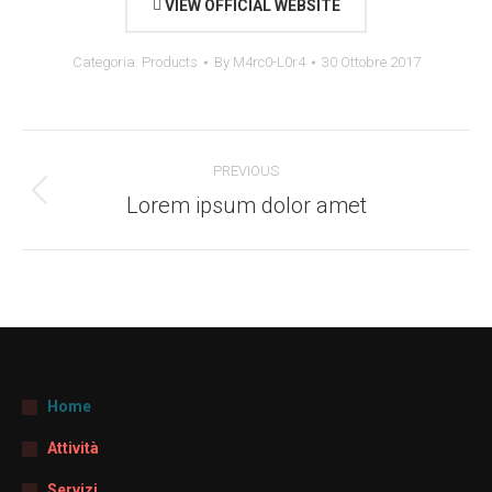
VIEW OFFICIAL WEBSITE
Categoria:
Products
By
M4rc0-L0r4
30 Ottobre 2017
Project
PREVIOUS
navigation
Lorem ipsum dolor amet
Previous
project:
Home
Attività
Servizi