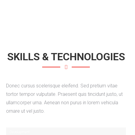
SKILLS & TECHNOLOGIES
Donec cursus scelerisque eleifend. Sed pretium vitae
tortor tempor vulputate. Praesent quis tincidunt justo, ut
ullamcorper urna. Aenean non purus in lorem vehicula
ornare ut vel justo.
Development