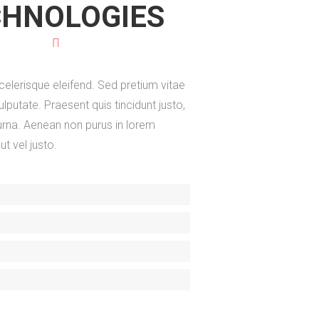
CHNOLOGIES
elerisque eleifend. Sed pretium vitae
lputate. Praesent quis tincidunt justo,
urna. Aenean non purus in lorem
ut vel justo.