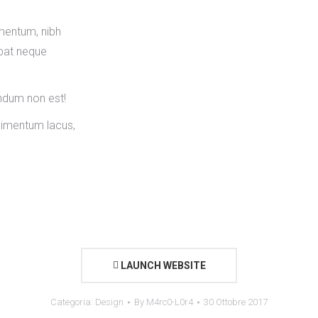
mentum, nibh
tpat neque
ndum non est!
dimentum lacus,
LAUNCH WEBSITE
Categoria:
Design
By
M4rc0-L0r4
30 Ottobre 2017