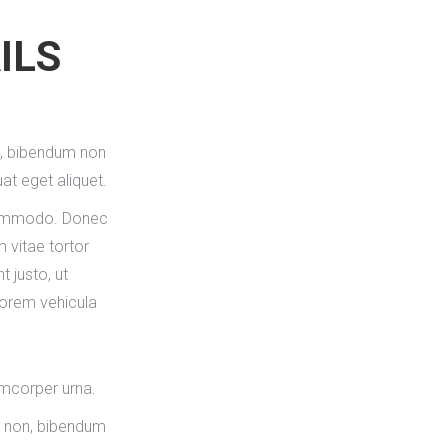
ILS
n, bibendum non
at eget aliquet.
commodo. Donec
 vitae tortor
t justo, ut
lorem vehicula
lamcorper urna.
m non, bibendum