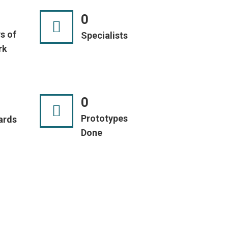
0
s of
Specialists
rk
0
Prototypes
ards
Done