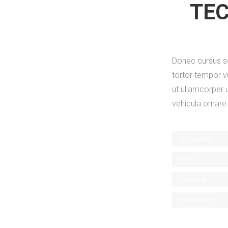
TE
Donec cursus sc
tortor tempor vu
ut ullamcorper 
vehicula ornare 
Development
Design
Marketing
Photography