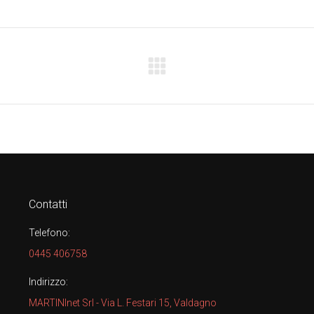
Next
project:
Contatti
Telefono:
0445 406758
Indirizzo:
MARTINInet Srl - Via L. Festari 15, Valdagno