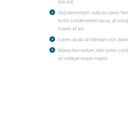
non est.
Sed elementum, nulla eu varius fer
tortor condimentum lacus, at volu
mauris et leo.
Lorem aculis at interdum non, bibe
Мarius fermentum, nibh tortor con
at volutpat neque mauris.