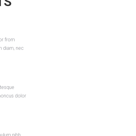
TS
or from
h diam, nec
ntesque
honcus dolor
bulum nibh