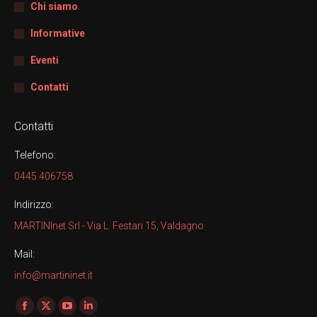
Chi siamo
Informative
Eventi
Contatti
Contatti
Telefono:
0445 406758
Indirizzo:
MARTINInet Srl - Via L. Festari 15, Valdagno
Mail:
info@martininet.it
Find us on:
Facebook
X
YouTube
Linkedin