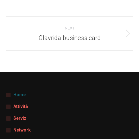
Project
NEXT
navigation
Glavrida business card
Next
project:
Home
Attività
Servizi
Network