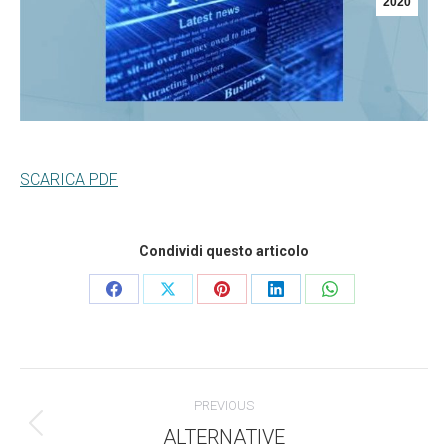
2020
SCARICA PDF
Condividi questo articolo
Condividi
Condividi
Condividi
Condividi
Condividi
questo
questo
questo
questo
questo
Commento
PREVIOUS
di
ALTERNATIVE
Stile