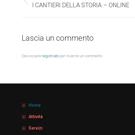
di
I CANTIERI DELLA STORIA – ONLINE
Stile
dell'anteprima:
navigazione
Lascia un commento
Devi essere
registrato
per inserire un commento.
Home
Attività
Servizi