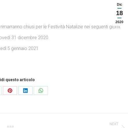
Dic
18
2020
rimarranno chiusi per le Festività Natalizie nei seguenti giorni:
iovedì 31 dicembre 2020.
tedì 5 gennaio 2021
di questo articolo
ndividi
Condividi
Condividi
Condividi
esto
questo
questo
questo
NEXT