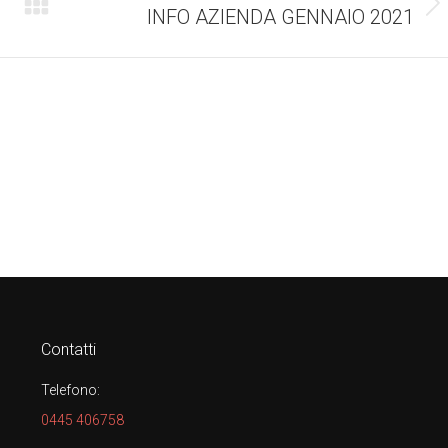
INFO AZIENDA GENNAIO 2021
Numero
di
posts:
Contatti
Telefono:
0445 406758