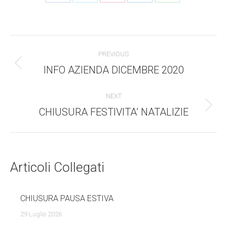
Condividi
Condividi
Condividi
Condividi
Condividi
questo
questo
questo
questo
questo
Commento
PREVIOUS
di
INFO AZIENDA DICEMBRE 2020
Stile
dell'anteprima:
navigazione
NEXT
CHIUSURA FESTIVITA’ NATALIZIE
Numero
di
posts:
Articoli Collegati
CHIUSURA PAUSA ESTIVA
29 Luglio 2026