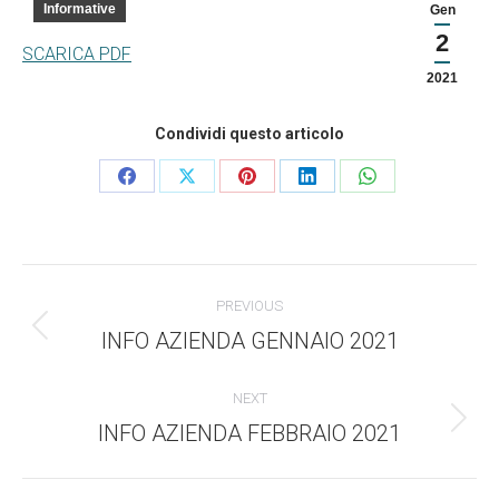
Informative
Gen
2
SCARICA PDF
2021
Condividi questo articolo
Condividi
Condividi
Condividi
Condividi
Condividi
questo
questo
questo
questo
questo
Commento
PREVIOUS
di
INFO AZIENDA GENNAIO 2021
Stile
dell'anteprima:
navigazione
NEXT
INFO AZIENDA FEBBRAIO 2021
Numero
di
posts: