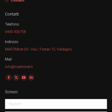
Contatti
Contatti
Telefono:
0445 406758
Indirizzo:
MARTINInet Srl - Via L. Festari 15, Valdagno
Mail:
info@martininet.it
Find us on:
Facebook
X
YouTube
Linkedin
page
page
page
page
Scrivici
opens
opens
opens
opens
in
in
in
in
Nome *
new
new
new
new