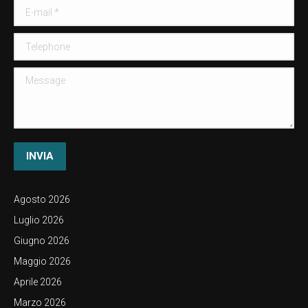
window
window
window
window
E-mail *
Telephone
Message
INVIA
Agosto 2026
Luglio 2026
Giugno 2026
Maggio 2026
Aprile 2026
Marzo 2026