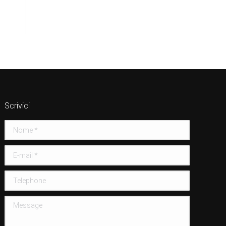
Scrivici
Nome *
E-mail *
Telephone
Message