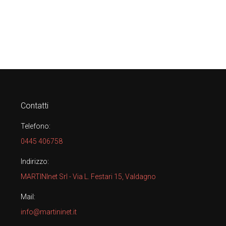
Contatti
Telefono:
0445 406758
Indirizzo:
MARTINInet Srl - Via L. Festari 15, Valdagno
Mail:
info@martininet.it