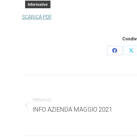
Informative
SCARICA PDF
Condivi
Condividi
Co
questo
qu
Commento
di
PREVIOUS
INFO AZIENDA MAGGIO 2021
Stile
navigazione
dell'anteprima: