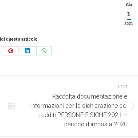
Giu
1
2021
di questo articolo
ndividi
Condividi
Condividi
Condividi
esto
questo
questo
questo
NEXT
Raccolta documentazione e
informazioni per la dichiarazione dei
Numero
redditi PERSONE FISICHE 2021 –
di
periodo d’imposta 2020
posts: