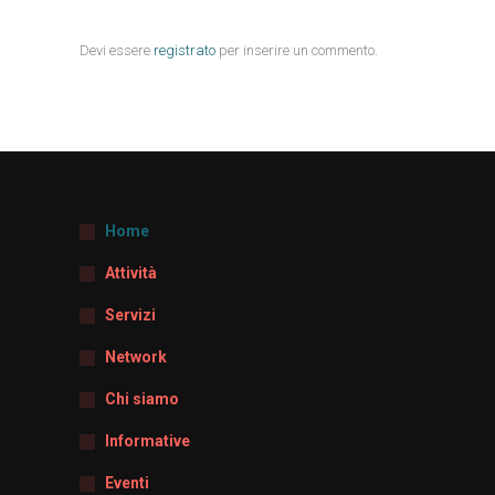
Devi essere
registrato
per inserire un commento.
Home
Attività
Servizi
Network
Chi siamo
Informative
Eventi