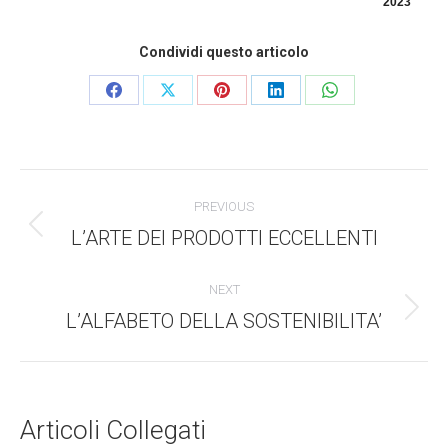
2023
Condividi questo articolo
Condividi
Condividi
Condividi
Condividi
Condividi
questo
questo
questo
questo
questo
Commento
PREVIOUS
di
L’ARTE DEI PRODOTTI ECCELLENTI
Stile
dell'anteprima:
navigazione
NEXT
L’ALFABETO DELLA SOSTENIBILITA’
Numero
di
posts:
Articoli Collegati