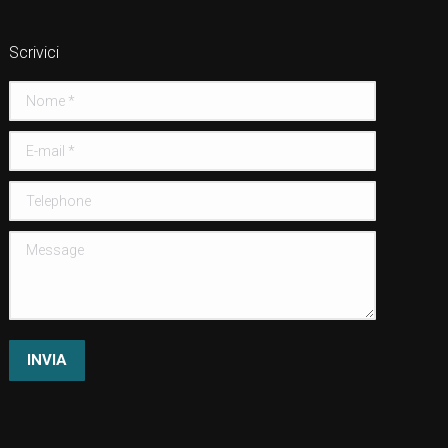
Scrivici
Nome *
E-mail *
Telephone
Message
INVIA