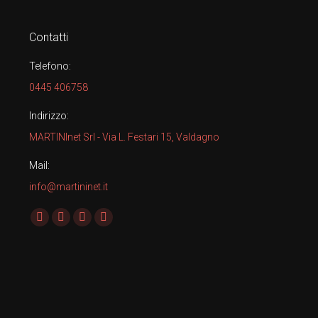
Contatti
Telefono:
0445 406758
Indirizzo:
MARTINInet Srl - Via L. Festari 15, Valdagno
Mail:
info@martininet.it
Find us on:
Facebook
X
YouTube
Linkedin
page
page
page
page
opens
opens
opens
opens
in
in
in
in
new
new
new
new