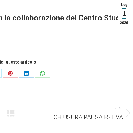
Lug
1
n la collaborazione del Centro Studi
2026
di questo articolo
ndividi
Condividi
Condividi
Condividi
esto
questo
questo
questo
NEXT
CHIUSURA PAUSA ESTIVA
Numero
di