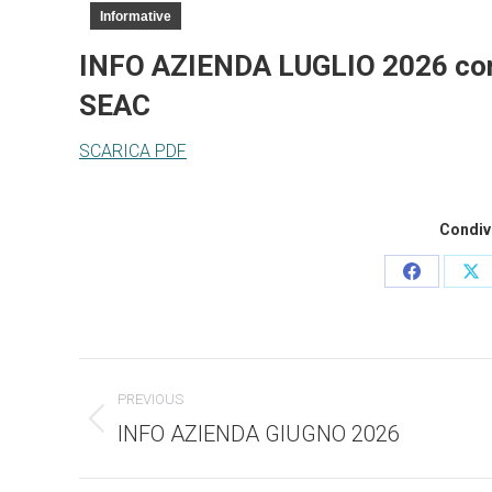
Informative
INFO AZIENDA LUGLIO 2026 c
o
SEAC
SCARICA PDF
Condivi
Condividi
Co
questo
qu
Commento
PREVIOUS
di
INFO AZIENDA GIUGNO 2026
Stile
dell'anteprima: