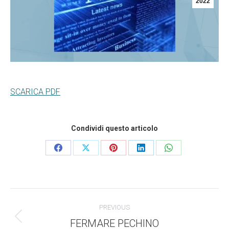
2022
SCARICA PDF
Condividi questo articolo
Condividi
Condividi
Condividi
Condividi
Condividi
questo
questo
questo
questo
questo
Commento
PREVIOUS
di
FERMARE PECHINO
Stile