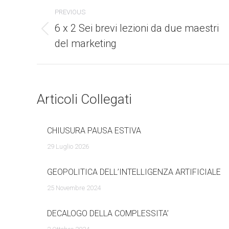
Commento
PREVIOUS
di
6 x 2 Sei brevi lezioni da due maestri
Stile
del marketing
dell'anteprima:
navigazione
Articoli Collegati
CHIUSURA PAUSA ESTIVA
29 Luglio 2026
GEOPOLITICA DELL’INTELLIGENZA ARTIFICIALE
25 Novembre 2024
DECALOGO DELLA COMPLESSITA’