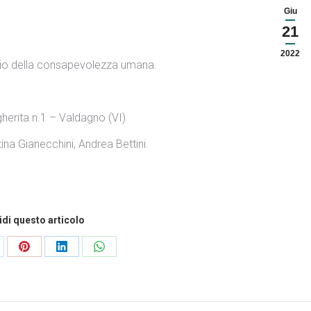
Giu
21
2022
dio della consapevolezza umana.
herita n.1 – Valdagno (VI)
ina Gianecchini, Andrea Bettini.
di questo articolo
ndividi
Condividi
Condividi
Condividi
esto
questo
questo
questo