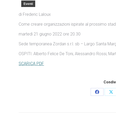
Eventi
di Frederic Laloux
Come creare organizzazioni ispirate al prossimo sta
martedì 21 giugno 2022 ore 20.30
Sede temporanea Zordan s.r.l. sb – Largo Santa Marg
OSPITI: Alberto Felice De Toni, Alessandro Rossi, Mart
SCARICA PDF
Condivi
Condividi
Co
questo
qu