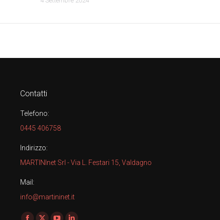
4 Settembre 2024
Contatti
Telefono:
0445 406758
Indirizzo:
MARTINInet Srl - Via L. Festari 15, Valdagno
Mail:
info@martininet.it
Find us on: