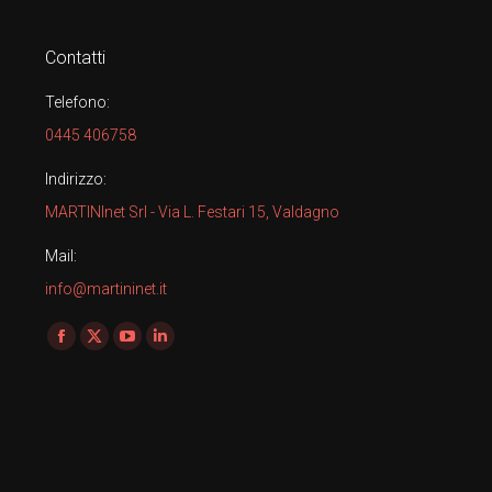
Contatti
Telefono:
0445 406758
Indirizzo:
MARTINInet Srl - Via L. Festari 15, Valdagno
Mail:
info@martininet.it
Find us on:
Facebook
X
YouTube
Linkedin
page
page
page
page
opens
opens
opens
opens
in
in
in
in
new
new
new
new