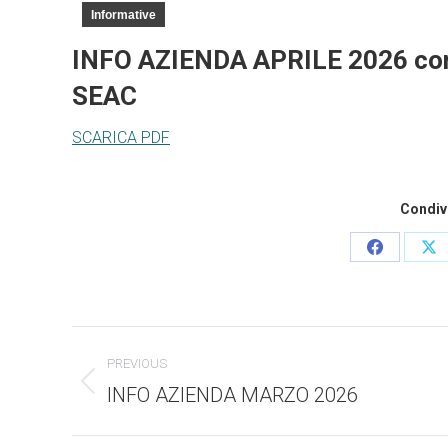
Informative
INFO AZIENDA APRILE 2026 c
o
SEAC
SCARICA PDF
Condivi
Condividi
Co
questo
qu
Commento
PREVIOUS
di
INFO AZIENDA MARZO 2026
Stile
dell'anteprima: