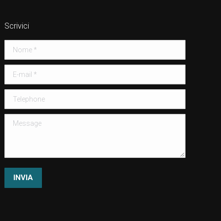
Scrivici
Nome *
E-mail *
Telephone
Message
INVIA