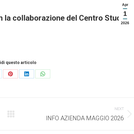
Apr
1
n la collaborazione del Centro Studi
2026
di questo articolo
ndividi
Condividi
Condividi
Condividi
esto
questo
questo
questo
NEXT
INFO AZIENDA MAGGIO 2026
Numero
di